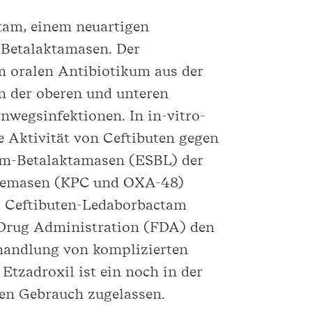
tam, einem neuartigen
 Betalaktamasen. Der
m oralen Antibiotikum aus der
n der oberen und unteren
wegsinfektionen. In in-vitro-
e Aktivität von Ceftibuten gegen
rum-Betalaktamasen (ESBL) der
enemasen (KPC und OXA-48)
]
Ceftibuten-Ledaborbactam
 Drug Administration (FDA) den
ehandlung von komplizierten
tzadroxil ist ein noch in der
en Gebrauch zugelassen.