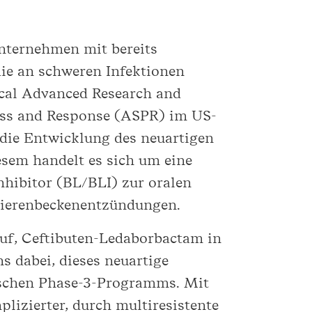
nternehmen mit bereits
die an schweren Infektionen
ical Advanced Research and
ess and Response (ASPR) im US-
 die Entwicklung des neuartigen
esem handelt es sich um eine
hibitor (BL/BLI) zur oralen
Nierenbeckenentzündungen.
rauf, Ceftibuten-Ledaborbactam in
 dabei, dieses neuartige
nischen Phase-3-Programms. Mit
lizierter, durch multiresistente