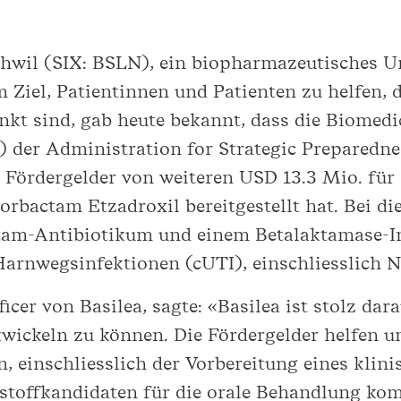
chwil (SIX: BSLN), ein biopharmazeutisches U
Ziel, Patientinnen und Patienten zu helfen, 
ankt sind, gab heute bekannt, dass die Biomed
der Administration for Strategic Preparedn
Fördergelder von weiteren USD 13.3 Mio. für
rbactam Etzadroxil bereitgestellt hat. Bei di
am-Antibiotikum und einem Betalaktamase-In
arnwegsinfektionen (cUTI), einschliesslich 
ficer von Basilea, sagte: «Basilea ist stolz da
ckeln zu können. Die Fördergelder helfen uns
, einschliesslich der Vorbereitung eines kli
toffkandidaten für die orale Behandlung komp