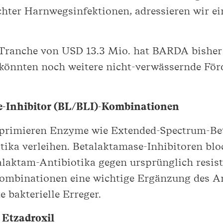
hter Harnwegsinfektionen, adressieren wir e
en Tranche von USD 13.3 Mio. hat BARDA bishe
könnten noch weitere nicht-verwässernde Förd
-Inhibitor (BL/BLI)-Kombinationen
xprimieren Enzyme wie Extended-Spectrum-Be
tika verleihen. Betalaktamase-Inhibitoren bl
alaktam-Antibiotika gegen ursprünglich resis
Kombinationen eine wichtige Ergänzung des A
e bakterielle Erreger.
 Etzadroxil