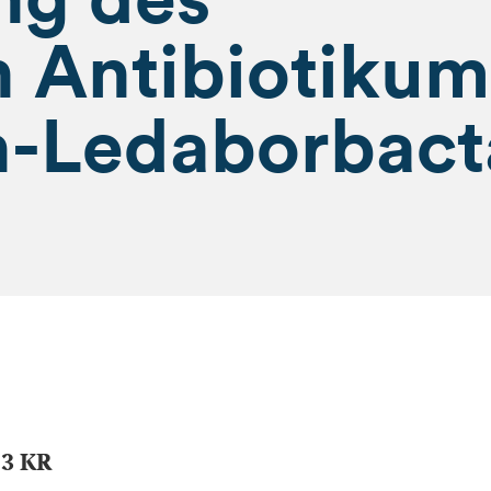
n Antibiotikum
n-Ledaborbac
53 KR