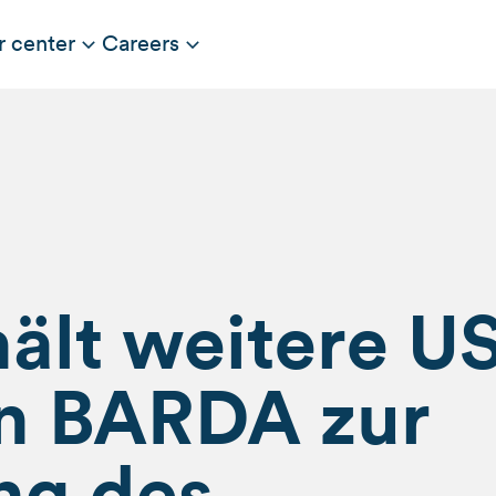
r center
Careers
hält weitere U
on BARDA zur
ng des