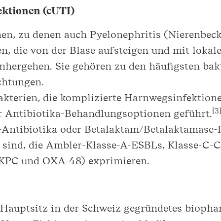
ektionen (cUTI)
en, zu denen auch Pyelonephritis (Nierenbec
en, die von der Blase aufsteigen und mit loka
ergehen. Sie gehören zu den häufigsten bakte
chtungen.
kterien, die komplizierte Harnwegsinfektione
[3
 Antibiotika-Behandlungsoptionen geführt.
-Antibiotika oder Betalaktam/Betalaktamase-
 sind, die Ambler-Klasse-A-ESBLs, Klasse-C-
KPC und OXA-48) exprimieren.
it Hauptsitz in der Schweiz gegründetes biop