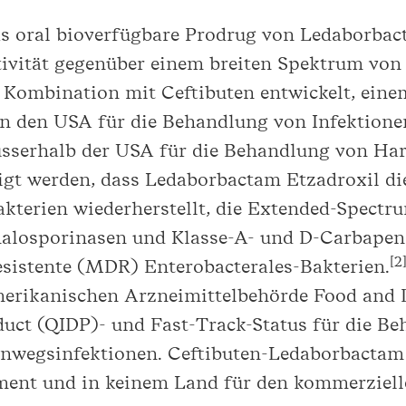
as oral bioverfügbare Prodrug von Ledaborbac
tivität gegenüber einem breiten Spektrum von
Kombination mit Ceftibuten entwickelt, eine
in den USA für die Behandlung von Infektione
sserhalb der USA für die Behandlung von Harn
igt werden, dass Ledaborbactam Etzadroxil di
kterien wiederherstellt, die Extended-Spect
halosporinasen und Klasse-A- und D-Carbap
[
2
esistente (MDR) Enterobacterales-Bakterien.
amerikanischen Arzneimittelbehörde Food and
oduct (QIDP)- und Fast-Track-Status für die B
nwegsinfektionen. Ceftibuten-Ledaborbactam E
ent und in keinem Land für den kommerziell