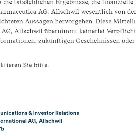
 die tatsächlichen Ergebnisse, die finanzielle
harmaceutica AG, Allschwil wesentlich von d
richteten Aussagen hervorgehen. Diese Mittei
 AG, Allschwil übernimmt keinerlei Verpflich
formationen, zukünftigen Geschehnissen oder
tieren Sie bitte:
ications & Investor Relations
ernational AG, Allschwil
7b