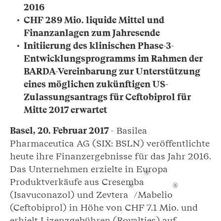
2016
CHF 289 Mio. liquide Mittel und
Finanzanlagen zum Jahresende
Initiierung des klinischen Phase-3-
Entwicklungsprogramms im Rahmen der
BARDA-Vereinbarung zur Unterstützung
eines möglichen zukünftigen US-
Zulassungsantrags für Ceftobiprol für
Mitte 2017 erwartet
Basel, 20. Februar 2017
- Basilea
Pharmaceutica AG (SIX: BSLN) veröffentlichte
heute ihre Finanzergebnisse für das Jahr 2016.
Das Unternehmen erzielte in Europa
®
Produktverkäufe aus Cresemba
®
®
(Isavuconazol) und Zevtera
/Mabelio
(Ceftobiprol) in Höhe von CHF 7.1 Mio. und
erhielt Lizenzgebühren (Royalties) auf