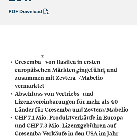
PDF Download
®
Cresemba
von Basilea in ersten
europäischen Märkten eingeführt und
®
®
zusammen mit Zevtera
/Mabelio
vermarktet
Abschluss von Vertriebs- und
Lizenzvereinbarungen für mehr als 40
Länder für Cresemba und Zevtera/Mabelio
CHF 7.1 Mio. Produktverkäufe in Europa
und CHF 7.3 Mio. Lizenzgebühren auf
Cresemba-Verkäufe in den USA im Jahr