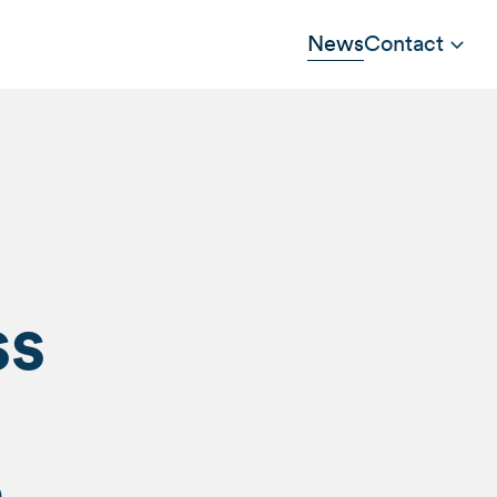
News
Contact
ss
a