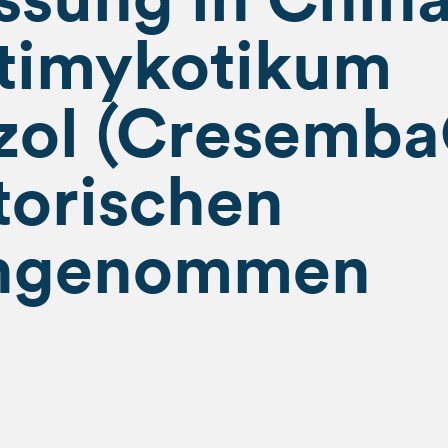
ntimykotikum
zol (Cresemba
torischen
angenommen