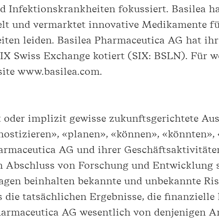
 Infektionskrankheiten fokussiert. Basilea h
kelt und vermarktet innovative Medikamente fü
ten leiden. Basilea Pharmaceutica AG hat ihr
SIX Swiss Exchange kotiert (SIX: BSLN). Für 
site www.basilea.com.
t oder implizit gewisse zukunftsgerichtete Au
ostizieren», «planen», «können», «könnten»,
armaceutica AG und ihrer Geschäftsaktivitäten
en Abschluss von Forschung und Entwicklung s
agen beinhalten bekannte und unbekannte Ris
 die tatsächlichen Ergebnisse, die finanzielle
harmaceutica AG wesentlich von denjenigen A