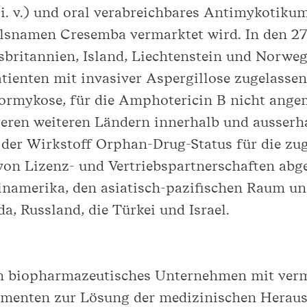
(i. v.) und oral verabreichbares Antimykotiku
lsnamen Cresemba vermarktet wird. In den 27
ritannien, Island, Liechtenstein und Norwege
ienten mit invasiver Aspergillose zugelasse
rmykose, für die Amphotericin B nicht angem
ren weiteren Ländern innerhalb und ausserha
der Wirkstoff Orphan-Drug-Status für die zug
 von Lizenz- und Vertriebspartnerschaften abg
einamerika, den asiatisch-pazifischen Raum u
 Russland, die Türkei und Israel.
in biopharmazeutisches Unternehmen mit verm
amenten zur Lösung der medizinischen Heraus