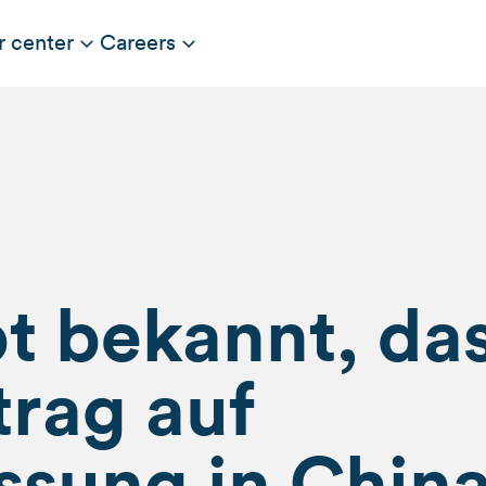
r center
Careers
bt bekannt, da
trag auf
ssung in Chin