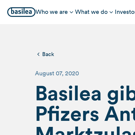
Who we are
What we do
Investo
Back
August 07, 2020
Basilea gi
Pfizers An
Marktzula